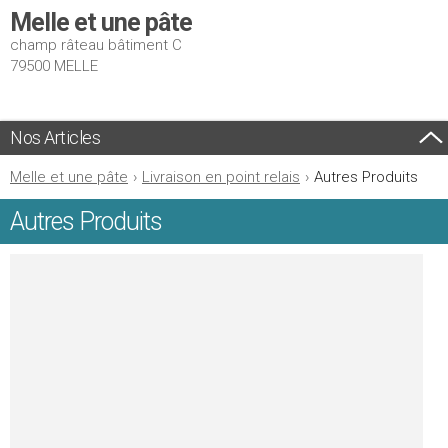
Melle et une pâte
champ râteau bâtiment C
79500 MELLE
Nos Articles
Melle et une pâte
›
Livraison en point relais
›
Autres Produits
Autres Produits